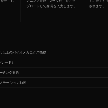
証を完了し
ンニング動画（3〜10秒）をアッ
す。完了す
プロードして身長を入力します。
されます。
15以上のバイオメカニクス指標
グレード）
コーチング要約
ノテーション動画