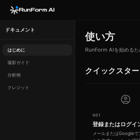
RunForm AI
ドキュメント
使い方
RunForm AIを始
はじめに
撮影ガイド
クイックスター
分析例
クレジット
001
登録またはログイ
メールまたはGoogle